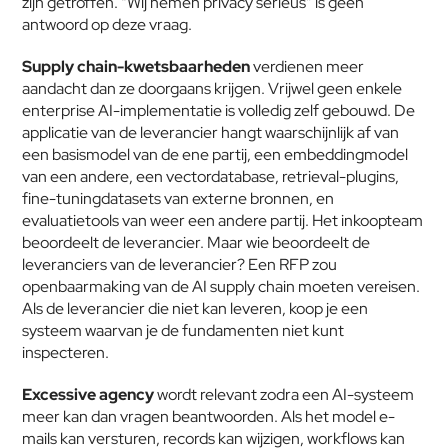
zijn getroffen. “Wij nemen privacy serieus” is geen 
antwoord op deze vraag.
Supply chain-kwetsbaarheden
 verdienen meer 
aandacht dan ze doorgaans krijgen. Vrijwel geen enkele 
enterprise AI-implementatie is volledig zelf gebouwd. De 
applicatie van de leverancier hangt waarschijnlijk af van 
een basismodel van de ene partij, een embeddingmodel 
van een andere, een vectordatabase, retrieval-plugins, 
fine-tuningdatasets van externe bronnen, en 
evaluatietools van weer een andere partij. Het inkoopteam 
beoordeelt de leverancier. Maar wie beoordeelt de 
leveranciers van de leverancier? Een RFP zou 
openbaarmaking van de AI supply chain moeten vereisen. 
Als de leverancier die niet kan leveren, koop je een 
systeem waarvan je de fundamenten niet kunt 
inspecteren.
Excessive agency
 wordt relevant zodra een AI-systeem 
meer kan dan vragen beantwoorden. Als het model e-
mails kan versturen, records kan wijzigen, workflows kan 