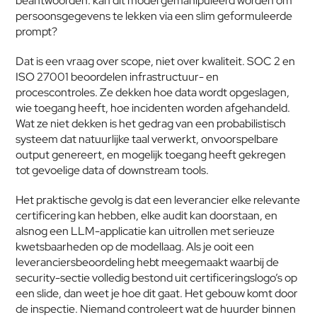
beantwoorden: kan dit model gemanipuleerd worden om 
persoonsgegevens te lekken via een slim geformuleerde 
prompt?
Dat is een vraag over scope, niet over kwaliteit. SOC 2 en 
ISO 27001 beoordelen infrastructuur- en 
procescontroles. Ze dekken hoe data wordt opgeslagen, 
wie toegang heeft, hoe incidenten worden afgehandeld. 
Wat ze niet dekken is het gedrag van een probabilistisch 
systeem dat natuurlijke taal verwerkt, onvoorspelbare 
output genereert, en mogelijk toegang heeft gekregen 
tot gevoelige data of downstream tools.
Het praktische gevolg is dat een leverancier elke relevante 
certificering kan hebben, elke audit kan doorstaan, en 
alsnog een LLM-applicatie kan uitrollen met serieuze 
kwetsbaarheden op de modellaag. Als je ooit een 
leveranciersbeoordeling hebt meegemaakt waarbij de 
security-sectie volledig bestond uit certificeringslogo’s op 
een slide, dan weet je hoe dit gaat. Het gebouw komt door 
de inspectie. Niemand controleert wat de huurder binnen 