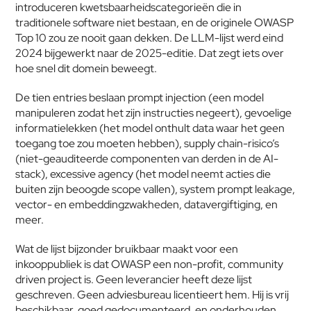
introduceren kwetsbaarheidscategorieën die in 
traditionele software niet bestaan, en de originele OWASP 
Top 10 zou ze nooit gaan dekken. De LLM-lijst werd eind 
2024 bijgewerkt naar de 2025-editie. Dat zegt iets over 
hoe snel dit domein beweegt.
De tien entries beslaan prompt injection (een model 
manipuleren zodat het zijn instructies negeert), gevoelige 
informatielekken (het model onthult data waar het geen 
toegang toe zou moeten hebben), supply chain-risico’s 
(niet-geauditeerde componenten van derden in de AI-
stack), excessive agency (het model neemt acties die 
buiten zijn beoogde scope vallen), system prompt leakage, 
vector- en embeddingzwakheden, datavergiftiging, en 
meer.
Wat de lijst bijzonder bruikbaar maakt voor een 
inkooppubliek is dat OWASP een non-profit, community 
driven project is. Geen leverancier heeft deze lijst 
geschreven. Geen adviesbureau licentieert hem. Hij is vrij 
beschikbaar, goed gedocumenteerd, en onderhouden 