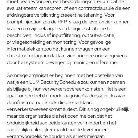
moet beantwoorden, een beoordelingscriterium dat het 
evaluatieteam kan scoren, of een contractclausule die een 
afdwingbare verplichting creëert na tekening. Voor 
prompt injection zou de RFP-vraag de leverancier kunnen 
vragen om zijn gelaagde verdedigingsstrategie te 
beschrijven, inclusief inputfiltering, outputvalidatie, 
privilegescheiding en monitoring. Voor gevoelige 
informatielekken zou het kunnen vragen om een 
datastroomdiagram dat laat zien hoe persoonsgegevens 
door het systeem bewegen bij training en inferentie.
Sommige organisaties beginnen met het opstellen van 
wat je een LLM Security Schedule zou kunnen noemen 
als bijlage bij hun verwerkersovereenkomsten. Het is een 
apart onderdeel dat modellaagrisico’s adresseert los van 
de infrastructuurrisico’s die de standaard 
verwerkersovereenkomst al dekt. Dit is nog ongebruikelijk, 
maar de organisaties die het doen melden dat het 
onduidelijkheid aan beide kanten vermindert en het 
aanzienlijk makkelijker maakt om de leverancier 
verantwoordelijk te houden als er iets misgaat.