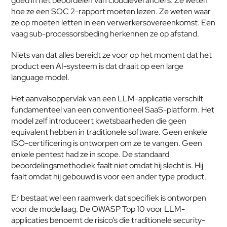
goed in het beoordelen van cloudleveranciers. Ze weten 
hoe ze een SOC 2-rapport moeten lezen. Ze weten waar 
ze op moeten letten in een verwerkersovereenkomst. Een 
vaag sub-processorsbeding herkennen ze op afstand.
Niets van dat alles bereidt ze voor op het moment dat het 
product een AI-systeem is dat draait op een large 
language model.
Het aanvalsoppervlak van een LLM-applicatie verschilt 
fundamenteel van een conventioneel SaaS-platform. Het 
model zelf introduceert kwetsbaarheden die geen 
equivalent hebben in traditionele software. Geen enkele 
ISO-certificering is ontworpen om ze te vangen. Geen 
enkele pentest had ze in scope. De standaard 
beoordelingsmethodiek faalt niet omdat hij slecht is. Hij 
faalt omdat hij gebouwd is voor een ander type product.
Er bestaat wel een raamwerk dat specifiek is ontworpen 
voor de modellaag. De OWASP Top 10 voor LLM-
applicaties benoemt de risico’s die traditionele security-