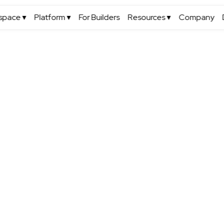
space ▾
Platform ▾
For Builders
Resources ▾
Company