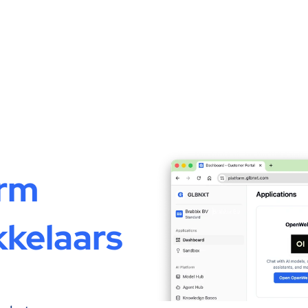
rm
kkelaars