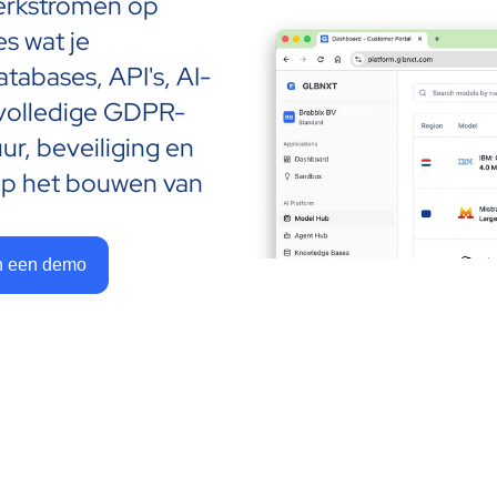
rkstromen op 
s wat je 
tabases, API's, AI-
 volledige GDPR-
ur, beveiliging en 
 op het bouwen van 
n een demo