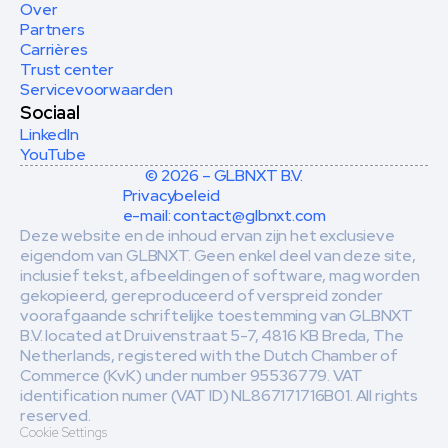
Over
Partners
Carrières
Trust center
Servicevoorwaarden
Sociaal
LinkedIn
YouTube
© 2026 – GLBNXT B.V.
Privacybeleid
e-mail: contact@glbnxt.com
Deze website en de inhoud ervan zijn het exclusieve 
eigendom van GLBNXT. Geen enkel deel van deze site, 
inclusief tekst, afbeeldingen of software, mag worden 
gekopieerd, gereproduceerd of verspreid zonder 
voorafgaande schriftelijke toestemming van GLBNXT 
B.V. located at Druivenstraat 5-7, 4816 KB Breda, The 
Netherlands, registered with the Dutch Chamber of 
Commerce (KvK) under number 95536779. VAT 
identification numer (VAT ID) NL867171716B01. All rights 
reserved. 
Cookie Settings