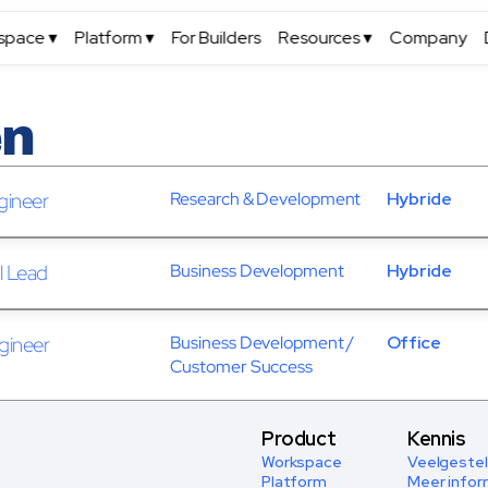
space ▾
Platform ▾
For Builders
Resources ▾
Company
n
gineer
Research & Development
Hybride
l Lead
Business Development
Hybride
gineer
Business Development / 
Office
Customer Success
Product
Kennis
Workspace
Veelgestel
Platform
Meer infor