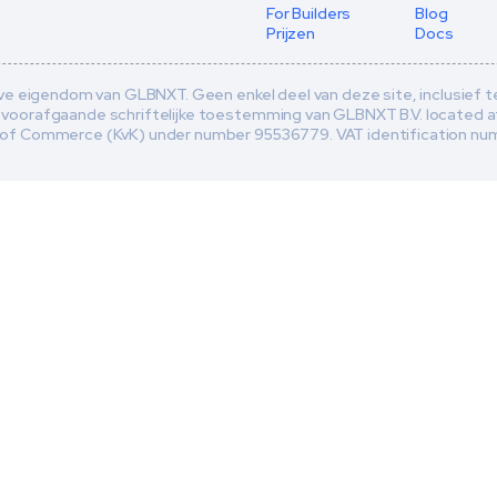
For Builders
Blog
Prijzen
Docs
eve eigendom van GLBNXT. Geen enkel deel van deze site, inclusief 
voorafgaande schriftelijke toestemming van GLBNXT B.V. located at 
of Commerce (KvK) under number 95536779. VAT identification numer 