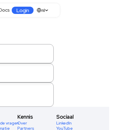
Select Language
Login
Docs
nl
Kennis
Sociaal
de vragen
Over
LinkedIn
matie
Partners
YouTube