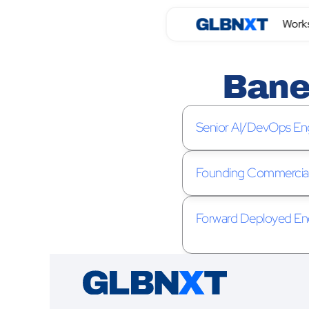
Work
Bane
Senior AI/DevOps En
Founding Commercia
Forward Deployed En